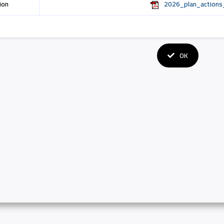
ion
2026_plan_actions_
OK